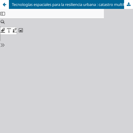
Tecnologías espaciales para la resiliencia urbana : catastro multifinalitario con enfoque en la gestión del riesgo climático en Tierra del Fuego, Argentina